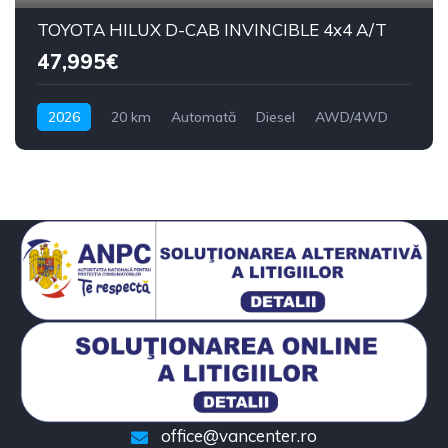
TOYOTA HILUX D-CAB INVINCIBLE 4x4 A/T
47,995€
2026
20 km
Automată
Diesel
AWD/4WD
office@vancenter.ro