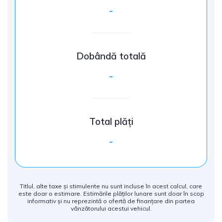
-
Dobândă totală
-
Total plăți
-
Titlul, alte taxe și stimulente nu sunt incluse în acest calcul, care
este doar o estimare. Estimările plăților lunare sunt doar în scop
informativ și nu reprezintă o ofertă de finanțare din partea
vânzătorului acestui vehicul.