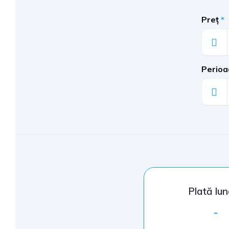
Preț
*
Perioa
Plată lu
-