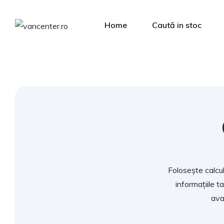
Home
Caută in stoc
Folosește calcul
informațiile t
ava