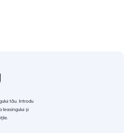
g
ului tău. Introdu
 leasingului și
ile.