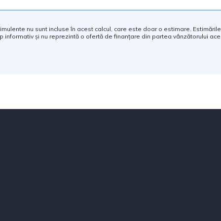
 stimulente nu sunt incluse în acest calcul, care este doar o estimare. Estimările
p informativ și nu reprezintă o ofertă de finanțare din partea vânzătorului aces