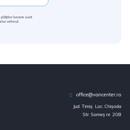
 plăților lunare sunt
tui vehicul.
office@vancenter.ro
Jud. Timiș  Loc. Chișoda

Str. Someș nr. 20B