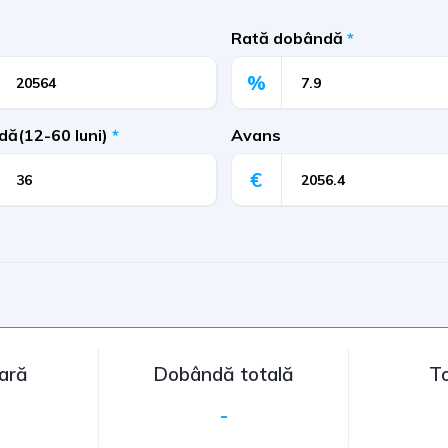
Rată dobândă
*
%
dă(12-60 luni)
*
Avans
€
nară
Dobândă totală
To
-