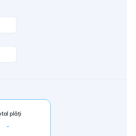
tal plăți
-