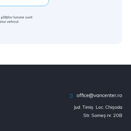
 plăților lunare sunt
tui vehicul.
office@vancenter.ro
Jud. Timiș  Loc. Chișoda

Str. Someș nr. 20B