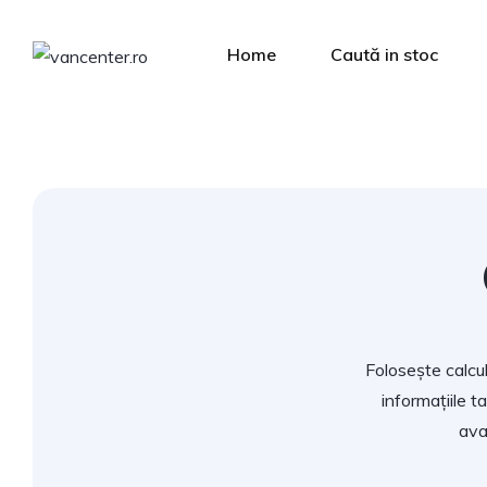
Home
Caută in stoc
Folosește calcul
informațiile t
ava