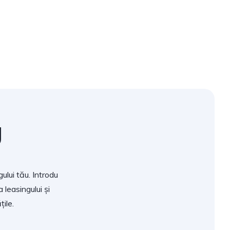
g
ului tău. Introdu
 leasingului și
ile.