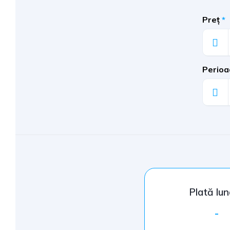
Preț
*
Perioa
Plată lu
-