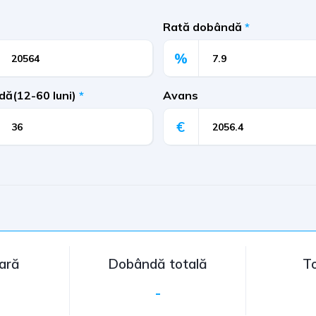
Rată dobândă
*
%
dă(12-60 luni)
*
Avans
€
nară
Dobândă totală
To
-