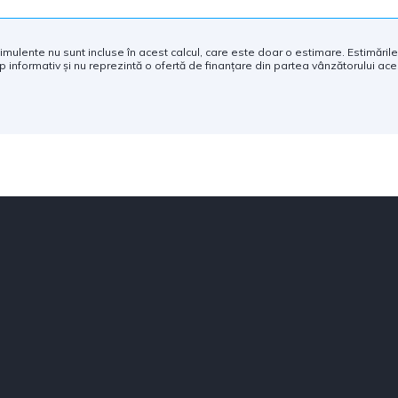
 stimulente nu sunt incluse în acest calcul, care este doar o estimare. Estimările
p informativ și nu reprezintă o ofertă de finanțare din partea vânzătorului aces