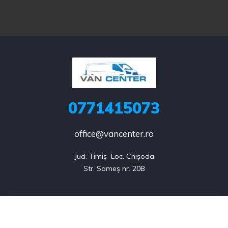
0771415073
office@vancenter.ro
Jud. Timiș  Loc. Chișoda

Str. Someș nr. 20B
Listings