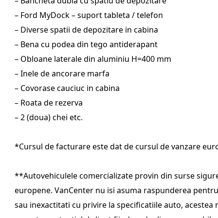
– Bancheta dubla cu spatiu de depozitare
– Ford MyDock – suport tableta / telefon
– Diverse spatii de depozitare in cabina
– Bena cu podea din tego antiderapant
– Obloane laterale din aluminiu H=400 mm
– Inele de ancorare marfa
– Covorase cauciuc in cabina
– Roata de rezerva
– 2 (doua) chei etc.
*Cursul de facturare este dat de cursul de vanzare euro al
**Autovehiculele comercializate provin din surse sigure
europene. VanCenter nu isi asuma raspunderea pentru e
sau inexactitati cu privire la specificatiile auto, acest