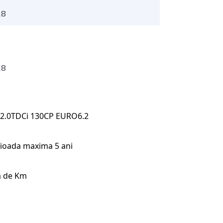
18
18
 2.0TDCi 130CP EURO6.2
rioada maxima 5 ani
ta de Km