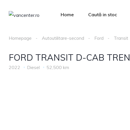
Home
Caută in stoc
Homepage
Autoutilitare-second
Ford
Transit
FORD TRANSIT D-CAB TRE
2022
Diesel
52,500 km