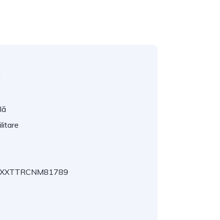
t
lă
litare
XXTTRCNM81789