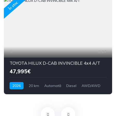
În stoc
27
TOYOTA HILUX D-CAB INVINCIBLE 4x4 A/T
47,995€
2026
20 km
Automată
Diesel
AWD/4WD