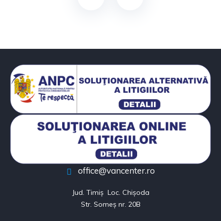
office@vancenter.ro
Jud. Timiș  Loc. Chișoda

Str. Someș nr. 20B