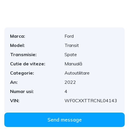
2
/
49
Marca:
Ford
Model:
Transit
Transmisie:
Spate
Cutie de viteze:
Manuală
Categorie:
Autoutilitare
An:
2022
Numar usi:
4
VIN:
WF0CXXTTRCNL04143
Send message